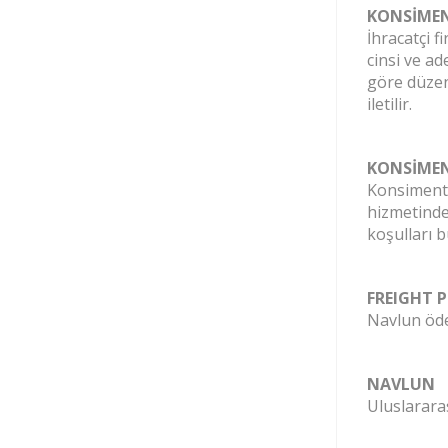
KONSİMEN
İhracatçi f
cinsi ve ad
göre düzenl
iletilir.
KONSİME
Konsimento
hizmetinde
koşulları b
FREIGHT P
Navlun ödem
NAVLUN
Uluslararas