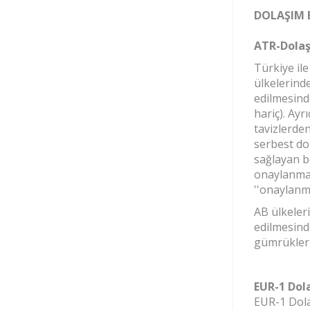
DOLAŞIM B
ATR-Dolaş
Türkiye il
ülkelerind
edilmesind
hariç). Ayr
tavizlerde
serbest dol
sağlayan b
onaylanmakt
''onaylanmı
AB ülkeler
edilmesind
gümrükleri
EUR-1 Dol
EUR-1 Dola