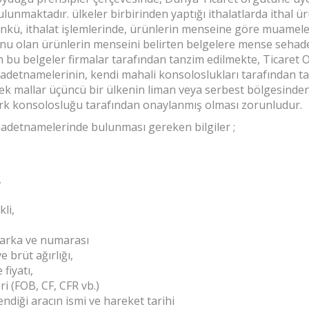
bulunmaktadır. ülkeler birbirinden yaptığı ithalatlarda ithal
Çünkü, ithalat işlemlerinde, ürünlerin menseine göre muamel
onu olan ürünlerin menseini belirten belgelere mense sehade
in bu belgeler firmalar tarafından tanzim edilmekte, Ticaret 
detnamelerinin, kendi mahali konsoloslukları tarafından tas
ecek mallar üçüncü bir ülkenin liman veya serbest bölgesin
rk konsolosluğu tarafından onaylanmış olması zorunludur.
detnamelerinde bulunması gereken bilgiler ;
,
li,
marka ve numarası
e brüt ağırlığı,
 fiyatı,
i (FOB, CF, CFR vb.)
ndiği aracın ismi ve hareket tarihi