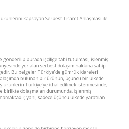
ürünlerini kapsayan Serbest Ticaret Anlaşması ile
gönderilip burada işçiliğe tabi tutulması, işlenmiş
bünyesinde yer alan serbest dolaşım hakkına sahip
edir. Bu belgeler Türkiye'de gümrük idareleri
dolaşımda bulunan bir ürünün, üçüncü bir ülkede
üş ürünlerin Türkiye'ye ithal edilmek istenmesinde,
le birlikte dolaşmaları durumunda, işlenmiş
amaktadır; yani, sadece üçüncü ülkede yaratılan
 ülkelerin genelde birbirine benzeyen mense