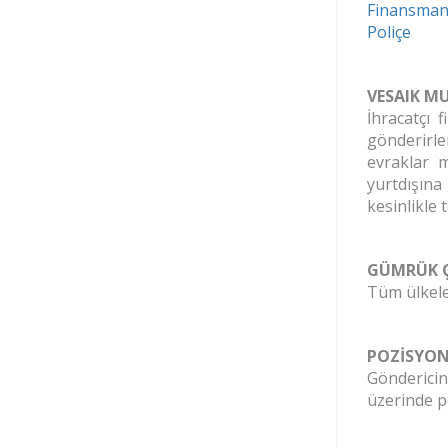
Finansman 
Poliçe
VESAIK MUK
İhracatçı 
gönderirle
evraklar m
yurtdışına
kesinlikle 
GÜMRÜK Ç
Tüm ülkeler
POZİSYON
Göndericin
üzerinde p