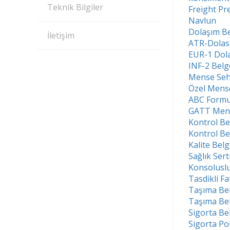
Teknik Bilgiler
Freight Pr
Navlun
Dolaşım Be
İletişim
ATR-Dolas
EUR-1 Dola
INF-2 Belg
Mense Seh
Özel Mens
ABC Form
GATT Men
Kontrol Be
Kontrol Be
Kalite Belg
Sağlık Sert
Konsoluslu
Tasdikli F
Taşıma Bel
Taşıma Bel
Sigorta Be
Sigorta Pol