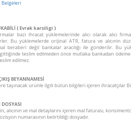
Belgeleri
ABİLİ ( Evrak karsiligi )
firmalar bazı ihracat yüklemelerinde alıcı olarak alıcı fi
rler. Bu yüklemelerde orijinal ATR, fatura ve alıcınin dü
al beraberi değil bankalar aracılığı ile gönderilir. Bu y
 gittiğinde teslim edilmeden önce mutlaka bankadan ödemeni
teslim edilmez.
IKIŞ BEYANNAMESİ
e taşınacak ürünle ilgili bütün bilgileri içeren ihracatçılar B
 DOSYASI
in, alıcının ve mal detaylarını içeren mal faturası, konsime
ozisyon numarasının belirtildiği dosyadır.