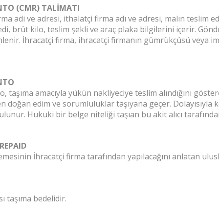
TO (CMR) TALİMATI
irma adi ve adresi, ithalatçi firma adı ve adresi, malın teslim e
edi, brüt kilo, teslim şekli ve araç plaka bilgilerini içerir. G
enir. İhracatçi firma, ihracatçi firmanın gümrükçüsü veya ima
NTO
, taşıma amacıyla yükün nakliyeciye teslim alındığını göster
n doğan edim ve sorumluluklar taşıyana geçer. Dolayısıyla 
ulunur. Hukuki bir belge niteliği taşıan bu akit alıcı tarafından
REPAID
esinin İhracatçi firma tarafından yapılacağını anlatan ulusla
ı taşıma bedelidir.