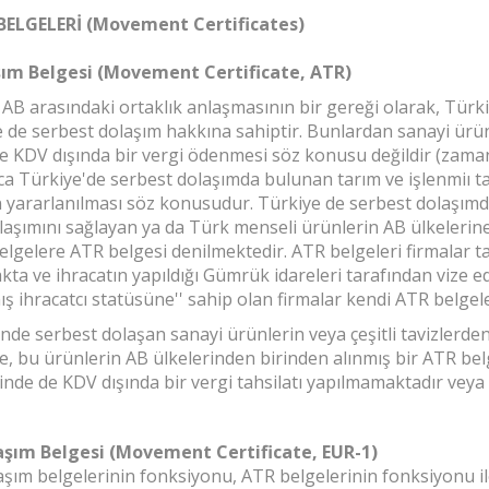
ELGELERİ (Movement Certificates)
ım Belgesi (Movement Certificate, ATR)
e AB arasındaki ortaklık anlaşmasının bir gereği olarak, Tür
e de serbest dolaşım hakkına sahiptir. Bunlardan sanayi ürün
e KDV dışında bir vergi ödenmesi söz konusu değildir (zam
ıca Türkiye'de serbest dolaşımda bulunan tarım ve işlenmiı ta
n yararlanılması söz konusudur. Türkiye de serbest dolaşımd
aşımını sağlayan ya da Türk menseli ürünlerin AB ülkelerine i
elgelere ATR belgesi denilmektedir. ATR belgeleri firmalar ta
a ve ihracatın yapıldığı Gümrük idareleri tarafından vize ed
ş ihracatcı statüsüne'' sahip olan firmalar kendi ATR belgele
inde serbest dolaşan sanayi ürünlerin veya çeşitli tavizlerde
e, bu ürünlerin AB ülkelerinden birinden alınmış bir ATR bel
nde de KDV dışında bir vergi tahsilatı yapılmamaktadır veya 
aşım Belgesi (Movement Certificate, EUR-1)
şım belgelerinin fonksiyonu, ATR belgelerinin fonksiyonu ile 