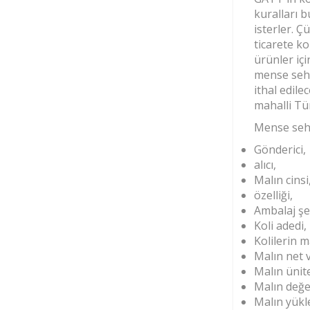
kuralları 
isterler. 
ticarete k
ürünler iç
mense seha
ithal edil
mahalli Tü
Mense seha
Gönderici,
alıcı,
Malın cinsi
özelliği,
Ambalaj şek
Koli adedi,
Kolilerin 
Malın net v
Malın ünite
Malın değer
Malın yükle