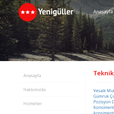
Anasayfa
Teknik 
Anasayfa
Hakkımızda
Vesaik Muk
Gümrük Çı
Pozisyon 
Hizmetler
Konsiment
konsiment