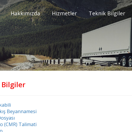
Hakkımızda
Hizmetler
Teknik Bilgiler
Bilgiler
abili
kış Beyannamesi
Dosyası
o (CMR) Talimati
o