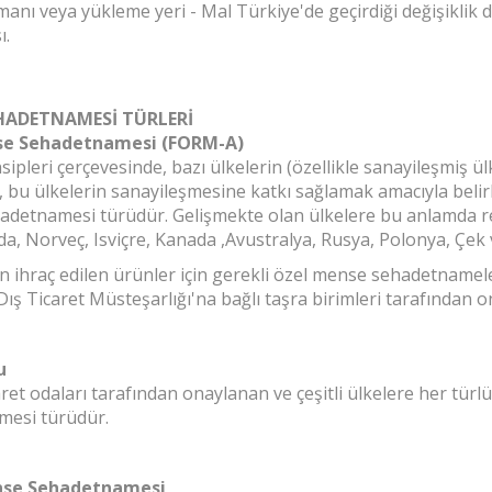
manı veya yükleme yeri - Mal Türkiye'de geçirdiği değişiklik 
ı.
HADETNAMESİ TÜRLERİ
se Sehadetnamesi (FORM-A)
pleri çerçevesinde, bazı ülkelerin (özellikle sanayileşmiş ü
, bu ülkelerin sanayileşmesine katkı sağlamak amacıyla belirli
detnamesi türüdür. Gelişmekte olan ülkelere bu anlamda re
da, Norveç, Isviçre, Kanada ,Avustralya, Rusya, Polonya, Çek
n ihraç edilen ürünler için gerekli özel mense sehadetnameler
Dış Ticaret Müsteşarlığı'na bağlı taşra birimleri tarafından 
u
aret odaları tarafından onaylanan ve çeşitli ülkelere her tür
mesi türüdür.
se Sehadetnamesi