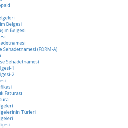
epaid
lgeleri
im Belgesi
şım Belgesi
esi
adetnamesi
e Sehadetnamesi (FORM-A)
u
se Sehadetnamesi
lgesi-1
lgesi-2
esi
ifikasi
k Faturası
atura
geleri
gelerinin Türleri
lgeleri
içesi