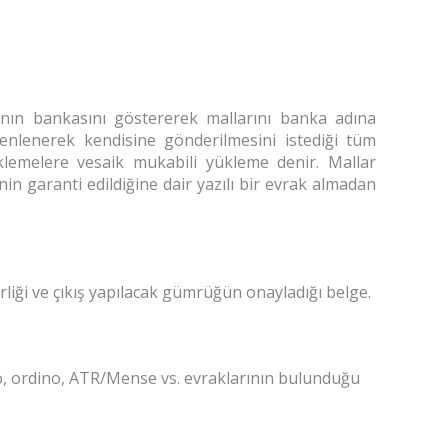
rmanın bankasını göstererek mallarını banka adına
zenlenerek kendisine gönderilmesini istediği tüm
üklemelere vesaik mukabili yükleme denir. Mallar
n garanti edildiğine dair yazılı bir evrak almadan
Yukarı
irliği ve çıkış yapılacak gümrüğün onayladığı belge.
nto, ordino, ATR/Mense vs. evraklarının bulunduğu