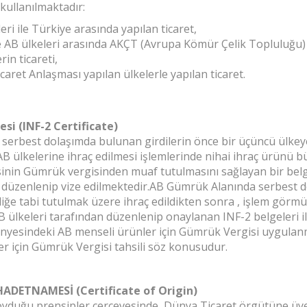
kullanılmaktadır:
ri ile Türkiye arasında yapılan ticaret,
e AB ülkeleri arasında AKÇT (Avrupa Kömür Çelik Topluluğu) 
erin ticareti,
aret Anlaşması yapılan ülkelerle yapılan ticaret.
esi (INF-2 Certificate)
 serbest dolaşımda bulunan girdilerin önce bir üçüncü ülkeye 
AB ülkelerine ihraç edilmesi işlemlerinde nihai ihraç ürünü 
sinin Gümrük vergisinden muaf tutulmasını sağlayan bir belg
 düzenlenip vize edilmektedir.AB Gümrük Alanında serbest 
iliğe tabi tutulmak üzere ihraç edildikten sonra , işlem görm
B ülkeleri tarafından düzenlenip onaylanan INF-2 belgeleri i
nyesindeki AB menseli ürünler için Gümrük Vergisi uygulanm
r için Gümrük Vergisi tahsili söz konusudur.
ADETNAMESİ (Certificate of Origin)
yduğu prensipler çerçevesinde, Dünya Ticaret örgütüne üye