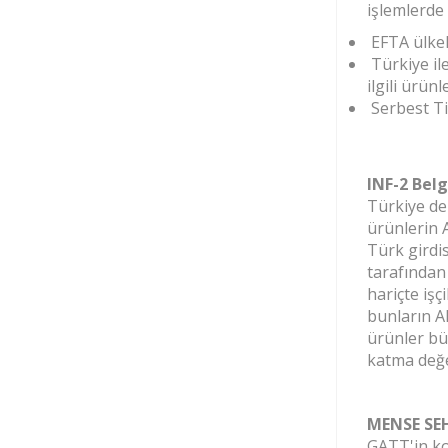
işlemlerde 
EFTA ülkele
Türkiye il
ilgili ürünl
Serbest Tic
INF-2 Belg
Türkiye de
ürünlerin 
Türk girdi
tarafından
hariçte işç
bunların A
ürünler bü
katma değe
MENSE SEH
GATT'in ko