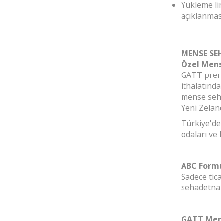
Yükleme li
açıklanmas
MENSE SE
Özel Men
GATT prensi
ithalatında
mense seha
Yeni Zelan
Türkiye'de
odaları ve 
ABC Form
Sadece tic
sehadetna
GATT Men